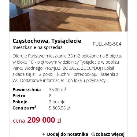
Dzialki
Lokale
Częstochowa,
Tysiąclecie
FULL-MS-504
mieszkanie na sprzedaż
Oferuję Państwu mieszkanie 36 m2 położone na 8 piętrze
Notatn
w bloku 10 - piętrowym w dzielnicy Tysiąclecie w pobliżu
Parku Wodnego. PRZYJDŹ, ZOBACZ, ZDECYDUJ ! Lokal
składa się z: - 2 pokoi - kuchni - przedpokoju - łazienki z
WC Dodatkowe informacje: - do lokalu przynależy ...
Kontak
2
Powierzchnia
36,00 m
Piętro
8
Pokoje
2 pokoje
2
Cena za m
5 805,56 zł
209 000
cena
zł
Dodaj do notatnika
zobacz więcej