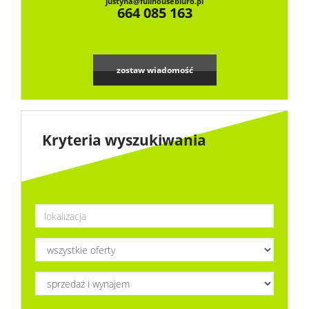
justyna@fullhousebiuro.pl
664 085 163
zostaw wiadomość
Kryteria wyszukiwania