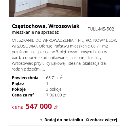
Częstochowa,
Wrzosowiak
FULL-MS-502
mieszkanie na sprzedaż
MIESZKANIE DO WPROWADZENIA 1 PIĘTRO, NOWY BLOK,
WRZOSOWIAK Oferuję Państwu mieszkanie 68,71 m2
położone na 1 piętrze w 3-piętrowym nowym bloku w
bardzo dobrze skomunikowanej i zielonej dzielnicy
Wrzosowiak przy ulicy Łąkowej. Idealna lokalizacja dla
rodzin z dziećmi. ...
2
Powierzchnia
68,71 m
Piętro
1
Pokoje
3 pokoje
2
Cena za m
7 961,00 zł
547 000
cena
zł
Dodaj do notatnika
zobacz więcej