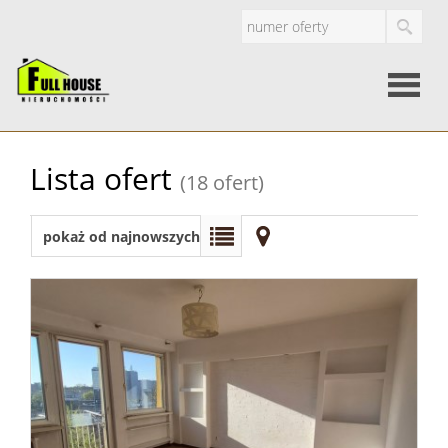
Strona
Lista ofert
(18 ofert)
główna
O
pokaż od najnowszych
firmie
Oferty
Mieszkan
Domy