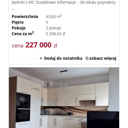
łazienki z WC Dodatkowe informacje: - do lokalu przynależy
...
2
Powierzchnia
43,60 m
Piętro
9
Pokoje
2 pokoje
2
Cena za m
5 206,42 zł
227 000
cena
zł
Dodaj do notatnika
zobacz więcej