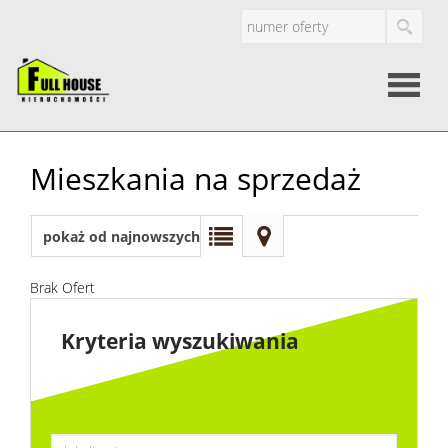
Strona
Mieszkania na sprzedaż
główna
O
pokaż od najnowszych
firmie
Brak Ofert
Oferty
Kryteria wyszukiwania
Mieszkan
Domy