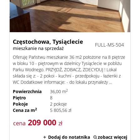
Dzialki
Lokale
Częstochowa,
Tysiąclecie
FULL-MS-504
mieszkanie na sprzedaż
Oferuję Państwu mieszkanie 36 m2 położone na 8 piętrze
Notatn
w bloku 10 - piętrowym w dzielnicy Tysiąclecie w pobliżu
Parku Wodnego. PRZYJDŹ, ZOBACZ, ZDECYDUJ ! Lokal
składa się z: - 2 pokoi - kuchni - przedpokoju - łazienki z
WC Dodatkowe informacje: - do lokalu przynależy ...
Kontak
2
Powierzchnia
36,00 m
Piętro
8
Pokoje
2 pokoje
2
Cena za m
5 805,56 zł
209 000
cena
zł
Dodaj do notatnika
zobacz więcej