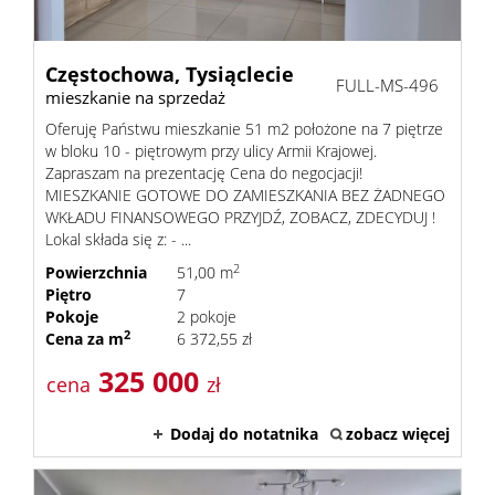
Częstochowa,
Tysiąclecie
FULL-MS-496
mieszkanie na sprzedaż
Oferuję Państwu mieszkanie 51 m2 położone na 7 piętrze
w bloku 10 - piętrowym przy ulicy Armii Krajowej.
Zapraszam na prezentację Cena do negocjacji!
MIESZKANIE GOTOWE DO ZAMIESZKANIA BEZ ŻADNEGO
WKŁADU FINANSOWEGO PRZYJDŹ, ZOBACZ, ZDECYDUJ !
Lokal składa się z: - ...
2
Powierzchnia
51,00 m
Piętro
7
Pokoje
2 pokoje
2
Cena za m
6 372,55 zł
325 000
cena
zł
Dodaj do notatnika
zobacz więcej