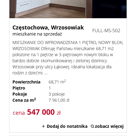
Częstochowa,
Wrzosowiak
FULL-MS-502
mieszkanie na sprzedaż
MIESZKANIE DO WPROWADZENIA 1 PIĘTRO, NOWY BLOK,
WRZOSOWIAK Oferuję Państwu mieszkanie 68,71 m2
położone na 1 piętrze w 3-piętrowym nowym bloku w
bardzo dobrze skomunikowanej i zielonej dzielnicy
Wrzosowiak przy ulicy Łąkowej. Idealna lokalizacja dla
rodzin z dziećmi. ...
2
Powierzchnia
68,71 m
Piętro
1
Pokoje
3 pokoje
2
Cena za m
7 961,00 zł
547 000
cena
zł
Dodaj do notatnika
zobacz więcej