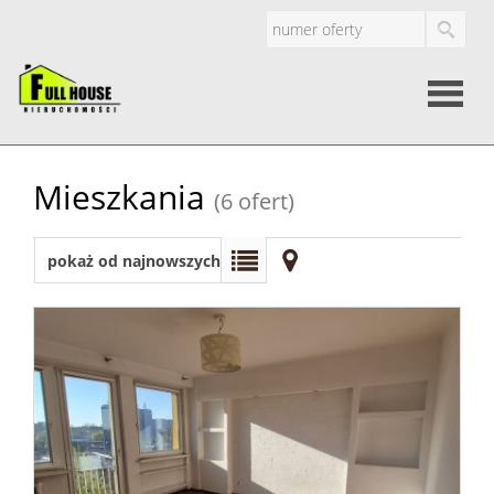
Strona
Mieszkania
(6 ofert)
główna
O
pokaż od najnowszych
firmie
Oferty
Mieszkan
Domy