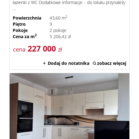
łazienki z WC Dodatkowe informacje: - do lokalu przynależy
...
2
Powierzchnia
43,60 m
Piętro
9
Pokoje
2 pokoje
2
Cena za m
5 206,42 zł
227 000
cena
zł
Dodaj do notatnika
zobacz więcej