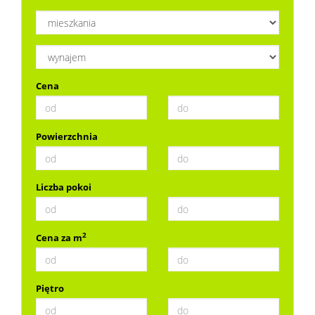
Dzialki
Cena
Lokale
Powierzchnia
Notatn
Kontak
Liczba pokoi
2
Cena za m
Piętro