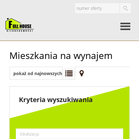
Strona
Mieszkania na wynajem
główna
O
pokaż od najnowszych
firmie
Oferty
Kryteria wyszukiwania
Mieszkan
Domy