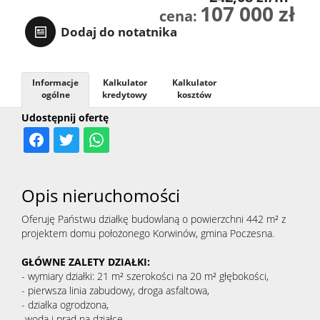
107 000 zł
cena:
Dodaj do notatnika
Informacje
Kalkulator
Kalkulator
ogólne
kredytowy
kosztów
Udostępnij ofertę
Opis nieruchomości
Oferuję Państwu działkę budowlaną o powierzchni 442 m² z
projektem domu położonego Korwinów, gmina Poczesna.
GŁÓWNE ZALETY DZIAŁKI:
- wymiary działki: 21 m² szerokości na 20 m² głębokości,
- pierwsza linia zabudowy, droga asfaltowa,
- działka ogrodzona,
-woda i prąd na działce,