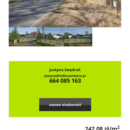
Dzialki
Lokale
Notatn
Justyna Swędrak
justyna@fullhousebiuro.pl
Kontak
664 085 163
zostaw wiadomość
2
242,08 zł/m