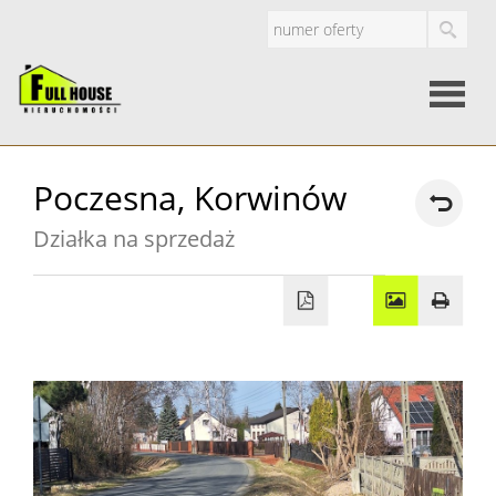
Strona
Poczesna,
Korwinów
główna
Działka na sprzedaż
O
firmie
Oferty
Mieszkan
Domy