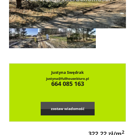
Dzialki
Lokale
Notatn
Justyna Swędrak
justyna@fullhousebiuro.pl
Kontak
664 085 163
zostaw wiadomość
2
322,22 zł/m