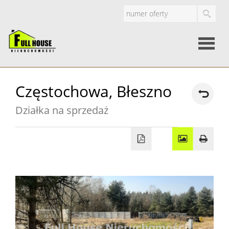
Strona
Częstochowa,
Błeszno
główna
Działka na sprzedaż
O
firmie
Oferty
Mieszkan
Domy