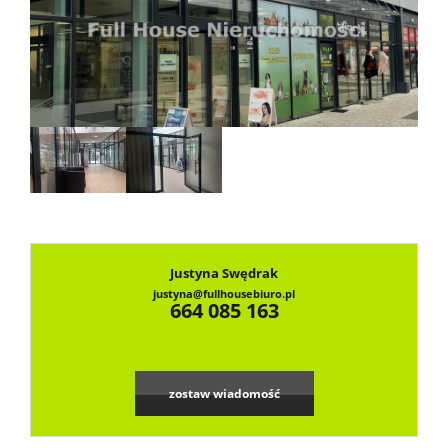
Dzialki
Lokale
Notatn
Kontak
Justyna Swędrak
justyna@fullhousebiuro.pl
664 085 163
zostaw wiadomość