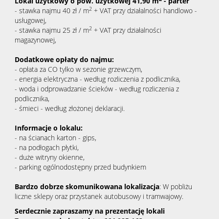
Lokal użytkowy o pow. użytkowej 41,90 m
- parter
2
- stawka najmu 40 zł / m
+ VAT przy działalności handlowo -
usługowej,
2
- stawka najmu 25 zł / m
+ VAT przy działalności
magazynowej,
Dodatkowe opłaty do najmu:
- opłata za CO tylko w sezonie grzewczym,
- energia elektryczna - według rozliczenia z podlicznika,
- woda i odprowadzanie ścieków - według rozliczenia z
podlicznika,
- śmieci - według złożonej deklaracji.
Informacje o lokalu:
- na ścianach karton - gips,
- na podłogach płytki,
- duże witryny okienne,
- parking ogólnodostępny przed budynkiem
Bardzo dobrze skomunikowana lokalizacja
: W pobliżu
liczne sklepy oraz przystanek autobusowy i tramwajowy.
Serdecznie zapraszamy na prezentację lokali