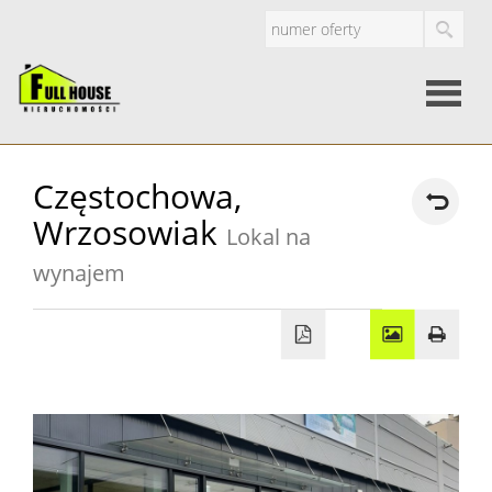
Strona
Częstochowa,
Wrzosowiak
główna
Lokal na
O
wynajem
firmie
Oferty
Mieszkan
Domy